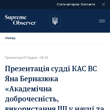
Стати автором
Контакти
автором
автором
Назад
Презентації
01 Грудня - 08:45
Повне ім’я*
Повне ім’я*
Презентація судді КАС ВС
Яна Берназюка
Email*
Email*
«Академічна
доброчесність,
Ваша посада*
Ваша посада*
використання ШІ у науці та