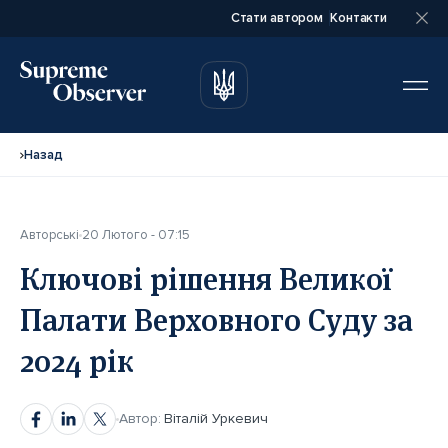
Стати автором
Контакти
автором
автором
Назад
Авторські
20 Лютого - 07:15
Повне ім’я*
Повне ім’я*
Ключові рішення Великої
Палати Верховного Суду за
Email*
Email*
2024 рік
Ваша посада*
Ваша посада*
Автор:
Віталій Уркевич