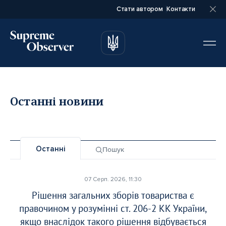
Стати автором
Контакти
автором
автором
Останні новини
Повне ім’я*
Повне ім’я*
Останні
Пошук
Email*
Email*
07 Серп. 2026, 11:30
Рішення загальних зборів товариства є
Ваша посада*
Ваша посада*
правочином у розумінні ст. 206-2 КК України,
якщо внаслідок такого рішення відбувається