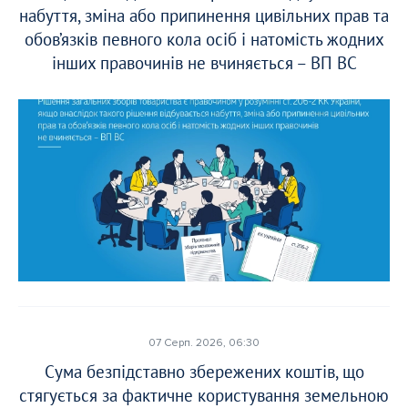
набуття, зміна або припинення цивільних прав та
Прікріпіть статтю*
Прікріпіть статтю*
обов’язків певного кола осіб і натомість жодних
інших правочинів не вчиняється – ВП ВС
Оберіть тут
Оберіть тут
Перетягніть документ або
Перетягніть документ або
Лише в форматі docx.
Лише в форматі docx.
Надіслати статтю
Надіслати статтю
Надсилаючи ваш матеріал, ви автоматично погоджуєтесь з
Надсилаючи ваш матеріал, ви автоматично погоджуєтесь з
нашою
нашою
Політикою конфіденційнсті.
Політикою конфіденційнсті.
07 Серп. 2026, 06:30
Сума безпідставно збережених коштів, що
стягується за фактичне користування земельною