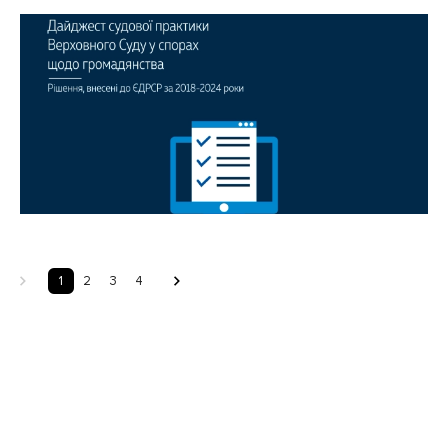
Касаційного адміністративного суду у складі Верховного 
Суду у спорах щодо громадянства (судові рішення, внесені 
до ЄДРСР, за 2018–2024 роки) –  
1
2
3
4