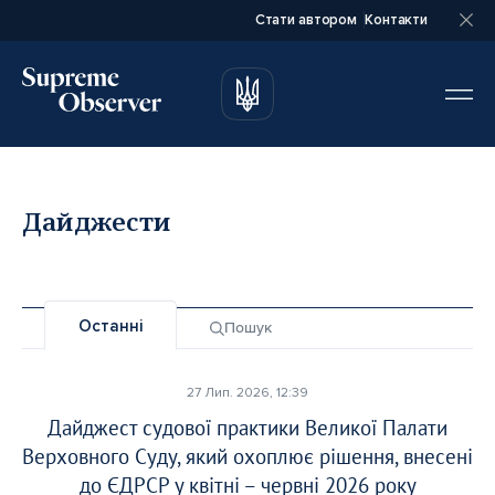
Стати автором
Контакти
автором
автором
Дайджести
Повне ім’я*
Повне ім’я*
Останні
Пошук
Email*
Email*
27 Лип. 2026, 12:39
Дайджест судової практики Великої Палати
Ваша посада*
Ваша посада*
Верховного Суду, який охоплює рішення, внесені
до ЄДРСР у квітні – червні 2026 року