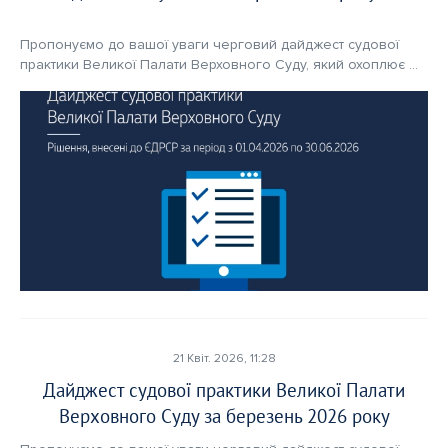
Прікріпіть статтю*
Прікріпіть статтю*
Пропонуємо до вашої уваги черговий дайджест судової 
практики Великої Палати Верховного Суду, який охоплює 
рішення, внесені до ЄДРСР у квітні – червні 2026 року: 

Оберіть тут
Оберіть тут
Перетягніть документ або
Перетягніть документ або
Лише в форматі docx.
Лише в форматі docx.
У дайджесті відображено важливі правові висновки, які 
матимуть значення для формування єдності судової 
практики. Серед цих висновків, згрупованих за різними 
Надіслати статтю
Надіслати статтю
категоріями справ, містяться, зокрема, такі: 
Надсилаючи ваш матеріал, ви автоматично погоджуєтесь з
Надсилаючи ваш матеріал, ви автоматично погоджуєтесь з
нашою
нашою
Політикою конфіденційнсті.
Політикою конфіденційнсті.
21 Квіт. 2026, 11:28
Дайджест судової практики Великої Палати
Верховного Суду за березень 2026 року