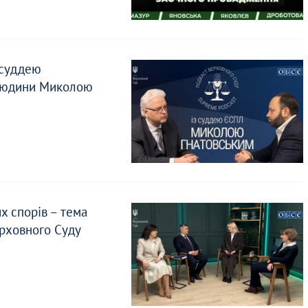
 суддею
 людини Миколою
х спорів – тема
ерховного Суду