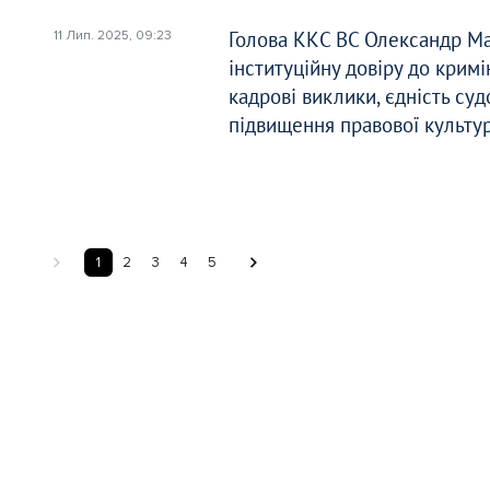
Голова ККС ВС Олександр Ма
11 Лип. 2025, 09:23
інституційну довіру до кримі
кадрові виклики, єдність суд
підвищення правової культу
1
2
3
4
5