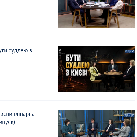
ути суддею в
дисциплінарна
ипуск)