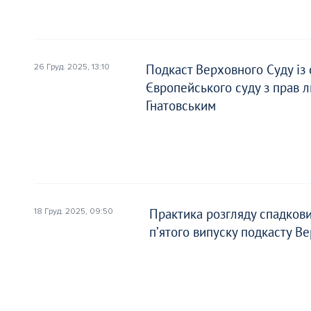
автором
автором
Подкаст Верховного Суду із
26 Груд. 2025, 13:10
Європейського суду з прав
Гнатовським
Повне ім’я*
Повне ім’я*
Email*
Email*
Практика розгляду спадкови
18 Груд. 2025, 09:50
Ваша посада*
Ваша посада*
пʼятого випуску подкасту В
Прікріпіть статтю*
Прікріпіть статтю*