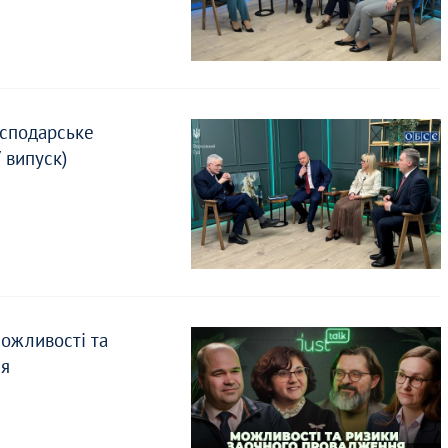
осподарське
 випуск)
можливості та
ня