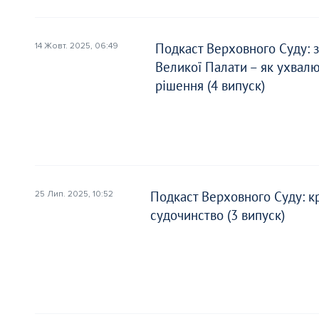
Перетягніть доку
Перетягніть доку
Лише в ф
Лише в ф
Подкаст Верховного Суду: 
14 Жовт. 2025, 06:49
Великої Палати – як ухвал
Надісла
Надісла
рішення (4 випуск)
Надсилаючи ваш матеріал, ви 
Надсилаючи ваш матеріал, ви 
нашою
нашою
Політикою конфіденційн
Політикою конфіденційн
Подкаст Верховного Суду: к
25 Лип. 2025, 10:52
судочинство (3 випуск)