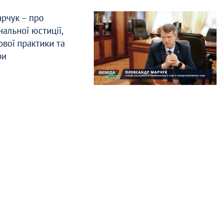
рчук – про
нальної юстиції,
ової практики та
ри