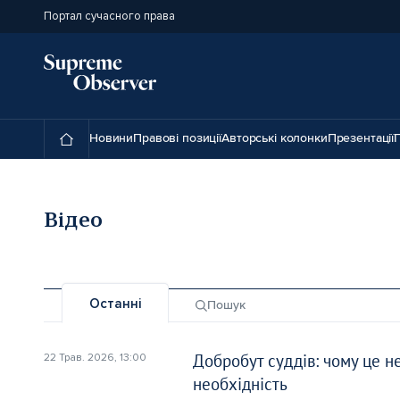
Портал сучасного права
Новини
Правові позиції
Авторські колонки
Презентації
П
Відео
Останні
Пошук
Добробут суддів: чому це не
22 Трав. 2026, 13:00
необхідність