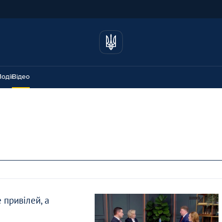
одії
Відео
 привілей, а