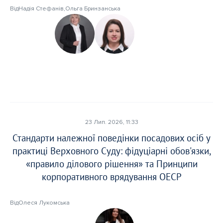
Від
Надія Стефанів
,
Ольга Бринзанська
Прікріпіть статтю*
Прікріпіть статтю*
Оберіть тут
Оберіть тут
Перетягніть документ або
Перетягніть документ або
Лише в форматі docx.
Лише в форматі docx.
Надіслати статтю
Надіслати статтю
Надсилаючи ваш матеріал, ви автоматично погоджуєтесь з
Надсилаючи ваш матеріал, ви автоматично погоджуєтесь з
23 Лип. 2026, 11:33
нашою
нашою
Політикою конфіденційнсті.
Політикою конфіденційнсті.
Стандарти належної поведінки посадових осіб у
практиці Верховного Суду: фідуціарні обов'язки,
«правило ділового рішення» та Принципи
корпоративного врядування ОЕСР
Від
Олеся Лукомська