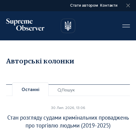
Стати автором
Контакти
автором
автором
Авторські колонки
Повне ім’я*
Повне ім’я*
Останні
Пошук
Email*
Email*
30 Лип. 2026, 13:06
Стан розгляду судами кримінальних проваджень
Ваша посада*
Ваша посада*
про торгівлю людьми (2019-2025)