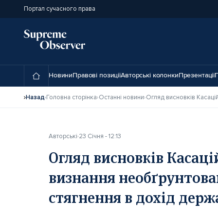
Портал сучасного права
Новини
Правові позиції
Авторські колонки
Презентації
П
Назад
Головна сторінка
Останні новини
Авторські
23 Січня - 12:13
Огляд висновків Касаці
визнання необґрунтован
стягнення в дохід держ