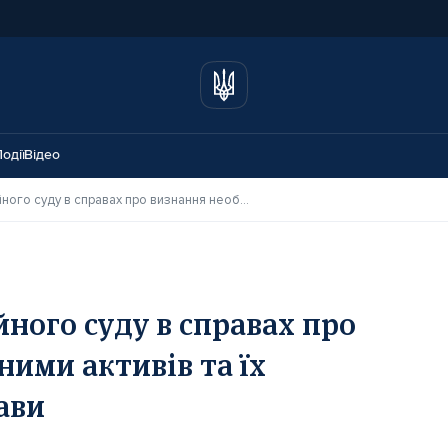
одії
Відео
Огляд висновків Касаційного суду в справах про визнання необґрунтованими активів та їх стягнення в дохід держави
йного суду в справах про
ими активів та їх
ави