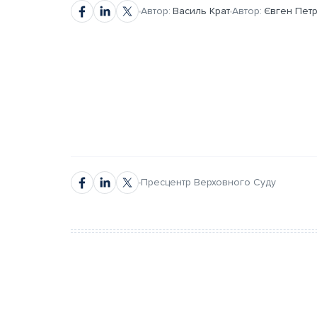
Автор:
Василь Крат
Автор:
Євген Пет
автором
автором
Пресцентр Верховного Суду
Повне ім’я*
Повне ім’я*
Email*
Email*