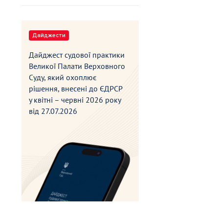
Дайджести
Дайджест судової практики
Великої Палати Верховного
Суду, який охоплює
рішення, внесені до ЄДРСР
у квітні – червні 2026 року
від
27.07.2026