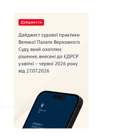
Дайджести
Дайджест судової практики
Великої Палати Верховного
Суду, який охоплює
рішення, внесені до ЄДРСР
у квітні – червні 2026 року
від
27.07.2026