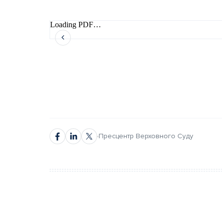
Loading PDF…
автором
автором
Пресцентр Верховного Суду
Повне ім’я*
Повне ім’я*
Email*
Email*