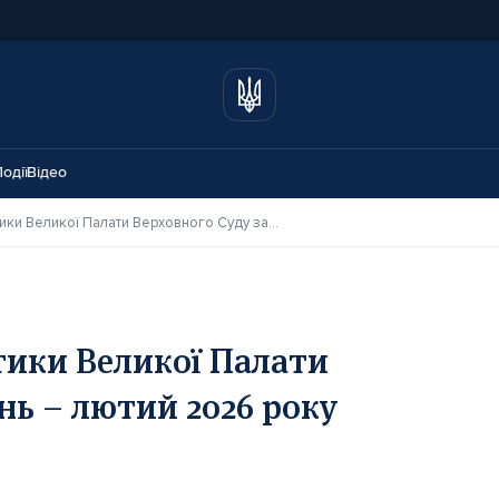
одії
Відео
Дайджест судової практики Великої Палати Верховного Суду за січень – лютий 2026 року
тики Великої Палати
ень – лютий 2026 року