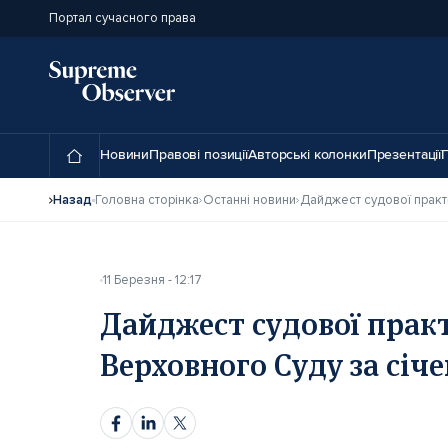
Портал сучасного права
Новини
Правові позиції
Авторські колонки
Презентації
П
Назад
Головна сторінка
Останні новини
11 Березня - 12:17
Дайджест судової прак
Верховного Суду за січ