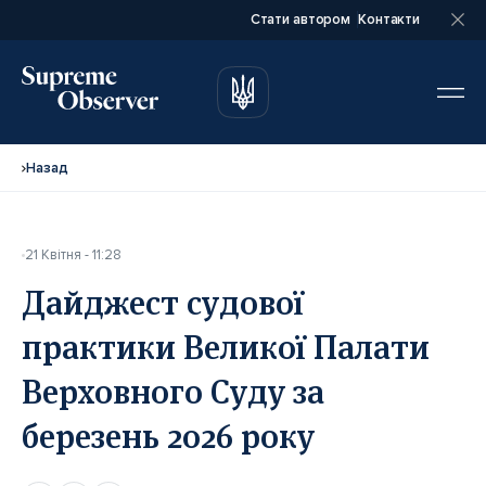
Стати автором
Контакти
автором
автором
Назад
21 Квітня - 11:28
Повне ім’я*
Повне ім’я*
Дайджест судової
практики Великої Палати
Email*
Email*
Верховного Суду за
березень 2026 року
Ваша посада*
Ваша посада*