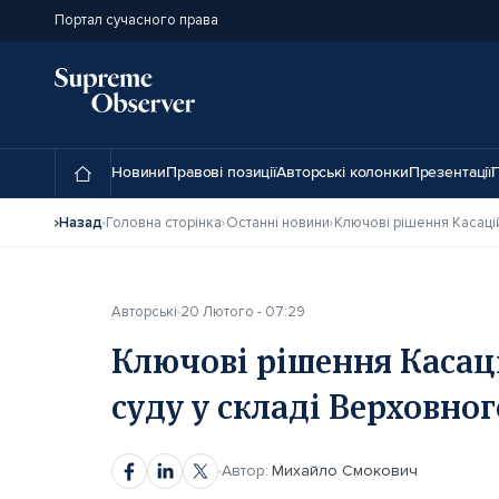
Портал сучасного права
Новини
Правові позиції
Авторські колонки
Презентації
П
Назад
Головна сторінка
Останні новини
Авторські
20 Лютого - 07:29
Ключові рішення Касац
суду у складі Верховног
Автор:
Михайло Смокович