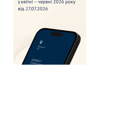
у квітні – червні 2026 року
від
27.07.2026