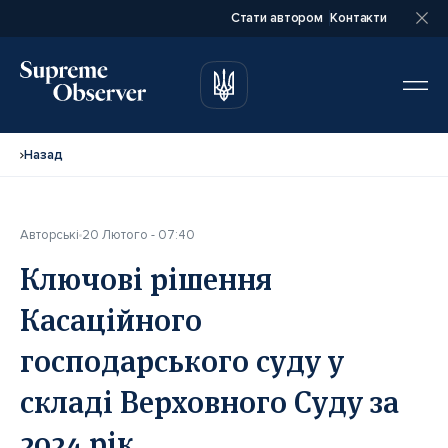
Стати автором
Контакти
автором
автором
Назад
Авторські
20 Лютого - 07:40
Повне ім’я*
Повне ім’я*
Ключові рішення
Касаційного
Email*
Email*
господарського суду у
складі Верховного Суду за
Ваша посада*
Ваша посада*
2024 рік