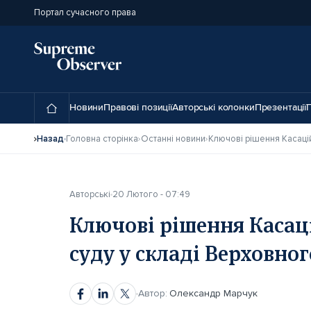
Портал сучасного права
Новини
Правові позиції
Авторські колонки
Презентації
П
Назад
Головна сторінка
Останні новини
Авторські
20 Лютого - 07:49
Ключові рішення Касац
суду у складі Верховног
Автор:
Олександр Марчук