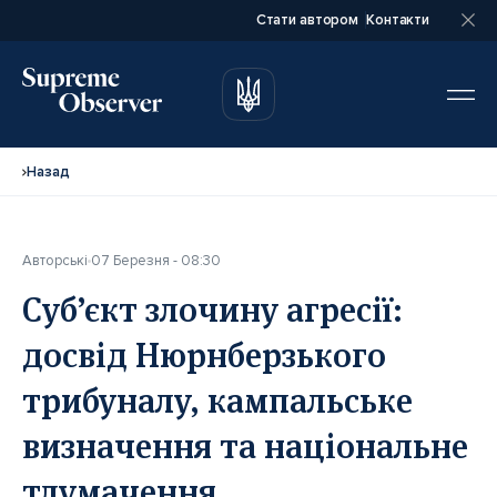
Стати автором
Контакти
автором
автором
Назад
Авторські
07 Березня - 08:30
Повне ім’я*
Повне ім’я*
Суб’єкт злочину агресії:
досвід Нюрнберзького
Email*
Email*
трибуналу, кампальське
визначення та національне
Ваша посада*
Ваша посада*
тлумачення