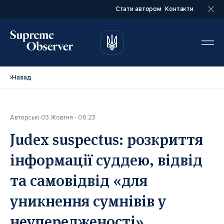
Стати автором
Контакти
автором
автором
Назад
Авторські
03 Жовтня - 08:23
Повне ім’я*
Повне ім’я*
Judex suspectus: розкриття
інформації суддею, відвід
Email*
Email*
та самовідвід «для
уникнення сумнівів у
Ваша посада*
Ваша посада*
неупередженості»