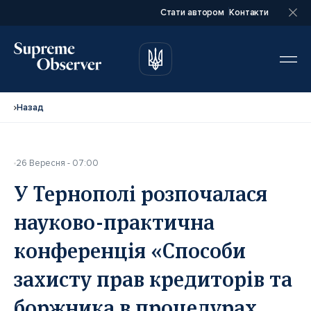
Стати автором
Контакти
автором
автором
Назад
26 Вересня - 07:00
Повне ім’я*
Повне ім’я*
У Тернополі розпочалася
науково-практична
Email*
Email*
конференція «Способи
захисту прав кредиторів та
Ваша посада*
Ваша посада*
боржника в процедурах