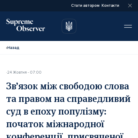
Стати автором
Контакти
автором
автором
Назад
24 Жовтня - 07:00
Повне ім’я*
Повне ім’я*
Зв’язок між свободою слова
та правом на справедливий
Email*
Email*
суд в епоху популізму:
початок міжнародної
Ваша посада*
Ваша посада*
конференції, присвяченої