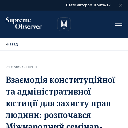
Стати автором
Контакти
автором
автором
Назад
31 Жовтня - 08:00
Повне ім’я*
Повне ім’я*
Взаємодія конституційної
та адміністративної
Email*
Email*
юстиції для захисту прав
людини: розпочався
Ваша посада*
Ваша посада*
Міжнародний семінар-