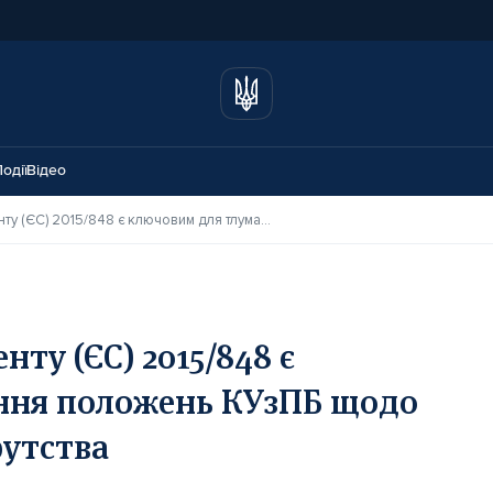
одії
Відео
Розуміння норм Регламенту (ЄС) 2015/848 є ключовим для тлумачення положень КУзПБ щодо транскордонного банкрутства
ту (ЄС) 2015/848 є
ння положень КУзПБ щодо
утства