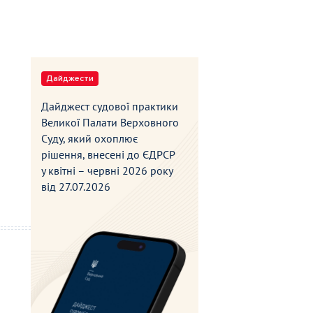
Дайджести
Дайджест судової практики
Великої Палати Верховного
Суду, який охоплює
рішення, внесені до ЄДРСР
у квітні – червні 2026 року
від
27.07.2026