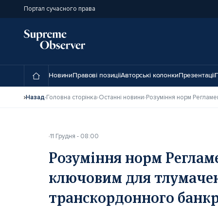
Портал сучасного права
Новини
Правові позиції
Авторські колонки
Презентації
П
Назад
Головна сторінка
Останні новини
11 Грудня - 08:00
Розуміння норм Регламен
ключовим для тлумаче
транскордонного банкр