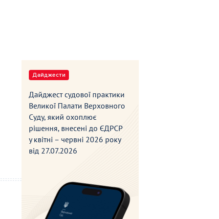
Дайджести
Дайджест судової практики
Великої Палати Верховного
Суду, який охоплює
рішення, внесені до ЄДРСР
у квітні – червні 2026 року
від
27.07.2026