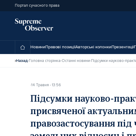
Портал сучасного права
Новини
Правові позиції
Авторські колонки
Презентації
П
Назад
Головна сторінка
Останні новини
14 Травня - 13:56
Підсумки науково-прак
присвяченої актуальни
правозастосування під 
земельних відносин і п