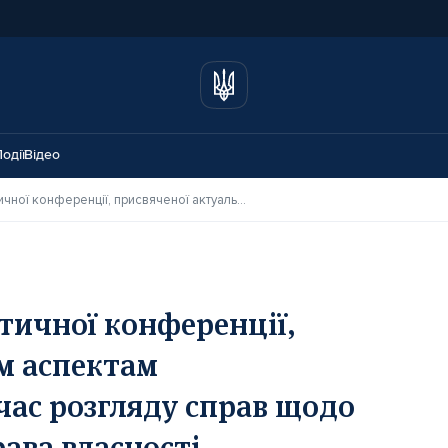
одії
Відео
Підсумки науково-практичної конференції, присвяченої актуальним аспектам правозастосування під час розгляду справ щодо земельних відносин і права власності
тичної конференції,
м аспектам
час розгляду справ щодо
рава власності