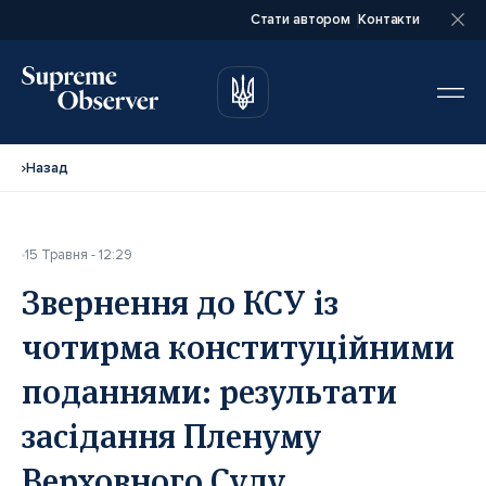
Стати автором
Контакти
автором
автором
Назад
15 Травня - 12:29
Повне ім’я*
Повне ім’я*
Звернення до КСУ із
чотирма конституційними
Email*
Email*
поданнями: результати
засідання Пленуму
Ваша посада*
Ваша посада*
Верховного Суду