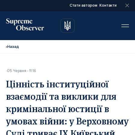
Стати автором
Контакти
автором
автором
Назад
05 Червня - 11:16
Повне ім’я*
Повне ім’я*
Цінність інституційної
взаємодії та виклики для
Email*
Email*
кримінальної юстиції в
умовах війни: у Верховному
Ваша посада*
Ваша посада*
Суді триває ІХ Київський