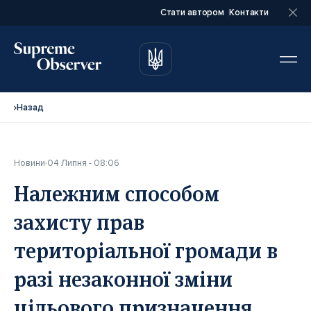
Стати автором
Контакти
автором
автором
Назад
Новини
04 Липня - 08:06
Повне ім’я*
Повне ім’я*
Належним способом
захисту прав
Email*
Email*
територіальної громади в
разі незаконної зміни
Ваша посада*
Ваша посада*
цільового призначення