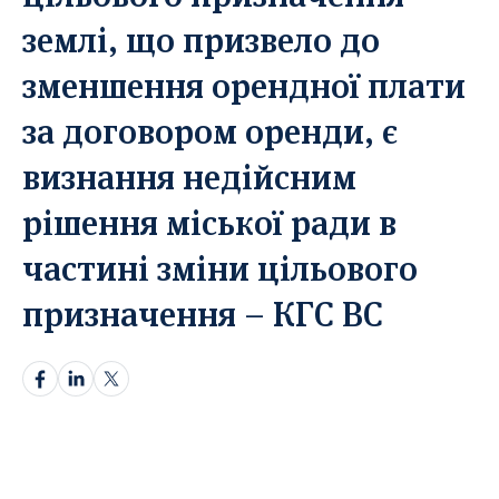
землі, що призвело до
Прікріпіть статтю*
Прікріпіть статтю*
зменшення орендної плати
Оберіть тут
Оберіть тут
Перетягніть документ або
Перетягніть документ або
за договором оренди, є
Лише в форматі docx.
Лише в форматі docx.
визнання недійсним
Надіслати статтю
Надіслати статтю
рішення міської ради в
Надсилаючи ваш матеріал, ви автоматично погоджуєтесь з
частині зміни цільового
Надсилаючи ваш матеріал, ви автоматично погоджуєтесь з
нашою
нашою
Політикою конфіденційнсті.
Політикою конфіденційнсті.
призначення – КГС ВС