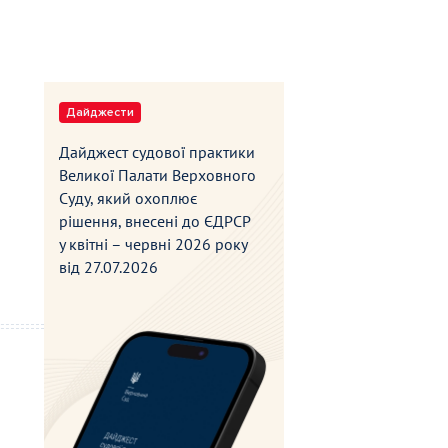
Дайджести
Дайджест судової практики
Великої Палати Верховного
Суду, який охоплює
рішення, внесені до ЄДРСР
у квітні – червні 2026 року
від
27.07.2026