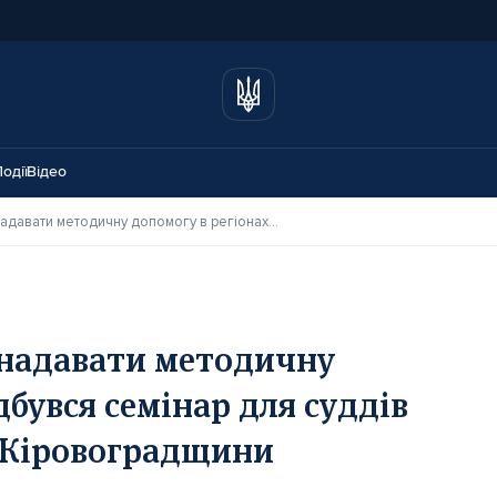
одії
Відео
Судді ВС продовжують надавати методичну допомогу в регіонах: відбувся семінар для суддів цивільної спеціалізації Кіровоградщини
 надавати методичну
дбувся семінар для суддів
ї Кіровоградщини