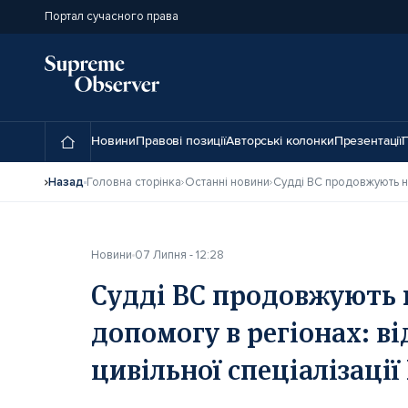
Портал сучасного права
Новини
Правові позиції
Авторські колонки
Презентації
П
Назад
Головна сторінка
Останні новини
Новини
07 Липня - 12:28
Судді ВС продовжують
допомогу в регіонах: ві
цивільної спеціалізаці