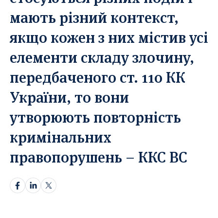
мають різний контекст,
Прікріпіть статтю*
Прікріпіть статтю*
якщо кожен з них містив усі
Оберіть тут
Оберіть тут
Перетягніть документ або
Перетягніть документ або
елементи складу злочину,
Лише в форматі docx.
Лише в форматі docx.
передбаченого ст. 110 КК
Надіслати статтю
Надіслати статтю
України, то вони
Надсилаючи ваш матеріал, ви автоматично погоджуєтесь з
утворюють повторність
Надсилаючи ваш матеріал, ви автоматично погоджуєтесь з
нашою
нашою
Політикою конфіденційнсті.
Політикою конфіденційнсті.
кримінальних
правопорушень – ККС ВС