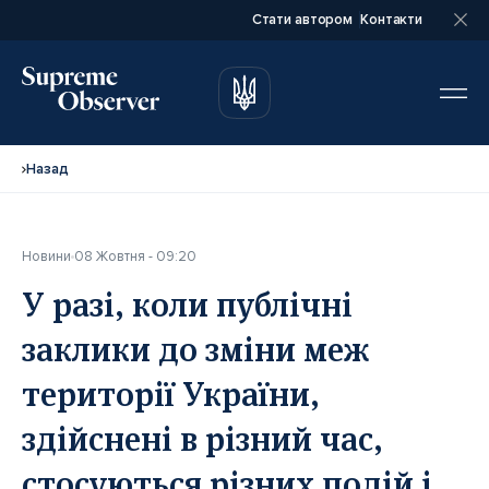
Стати автором
Контакти
автором
автором
Назад
Новини
08 Жовтня - 09:20
Повне ім’я*
Повне ім’я*
У разі, коли публічні
заклики до зміни меж
Email*
Email*
території України,
здійснені в різний час,
Ваша посада*
Ваша посада*
стосуються різних подій і