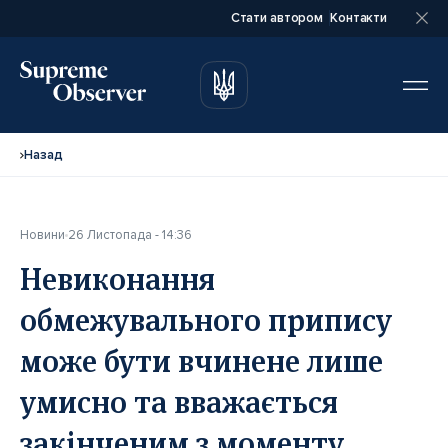
Стати автором
Контакти
автором
автором
Назад
Новини
26 Листопада - 14:36
Повне ім’я*
Повне ім’я*
Невиконання
обмежувального припису
Email*
Email*
може бути вчинене лише
умисно та вважається
Ваша посада*
Ваша посада*
закінченим з моменту