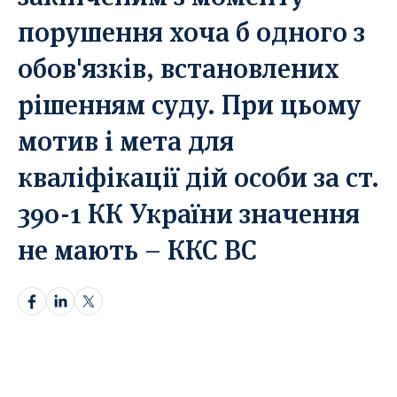
порушення хоча б одного з
Прікріпіть статтю*
Прікріпіть статтю*
обов'язків, встановлених
Оберіть тут
Оберіть тут
Перетягніть документ або
Перетягніть документ або
рішенням суду. При цьому
Лише в форматі docx.
Лише в форматі docx.
мотив і мета для
Надіслати статтю
Надіслати статтю
кваліфікації дій особи за ст.
Надсилаючи ваш матеріал, ви автоматично погоджуєтесь з
390-1 КК України значення
Надсилаючи ваш матеріал, ви автоматично погоджуєтесь з
нашою
нашою
Політикою конфіденційнсті.
Політикою конфіденційнсті.
не мають – ККС ВС