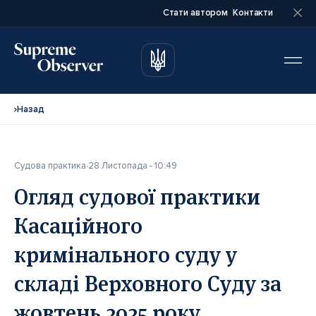
Стати автором
Контакти
автором
автором
Назад
Судова практика
28 Листопада - 10:49
Повне ім’я*
Повне ім’я*
Огляд судової практики
Касаційного
Email*
Email*
кримінального суду у
складі Верховного Суду за
Ваша посада*
Ваша посада*
жовтень 2025 року