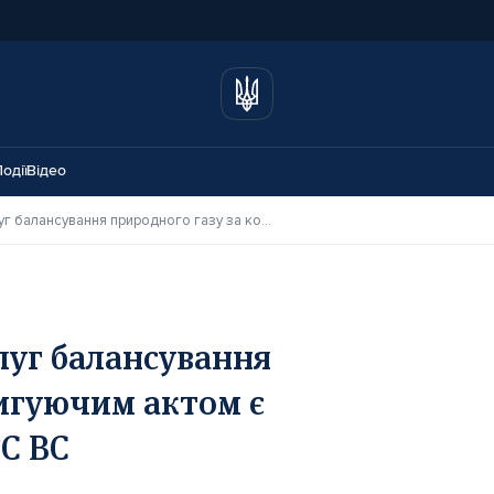
одії
Відео
Відмова від оплати послуг балансування природного газу за коригуючим актом є неправомірною – ОП КГС ВС
луг балансування
ригуючим актом є
С ВС