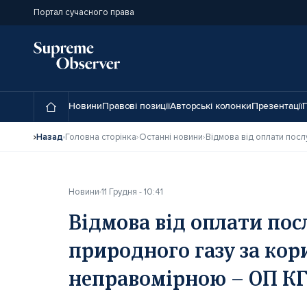
Портал сучасного права
Новини
Правові позиції
Авторські колонки
Презентації
П
Назад
Головна сторінка
Останні новини
Новини
11 Грудня - 10:41
Відмова від оплати пос
природного газу за ко
неправомірною – ОП КГ