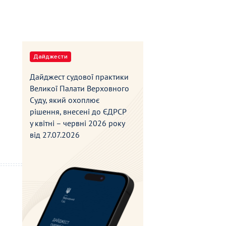
Дайджести
Дайджест судової практики
Великої Палати Верховного
Суду, який охоплює
рішення, внесені до ЄДРСР
у квітні – червні 2026 року
від
27.07.2026