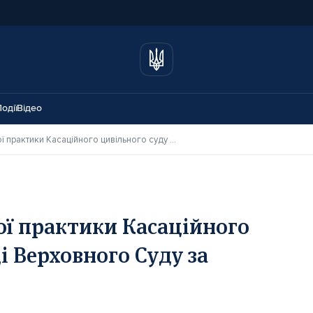
одії
Відео
Огляд актуальної судової практики Касаційного цивільного суду у складі Верховного Суду за листопад 2025 року
ої практики Касаційного
і Верховного Суду за