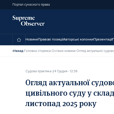
Портал сучасного права
Новини
Правові позиції
Авторські колонки
Презентації
П
Назад
Головна сторінка
Останні новини
Судова практика
24 Грудня - 12:36
Огляд актуальної судов
цивільного суду у склад
листопад 2025 року