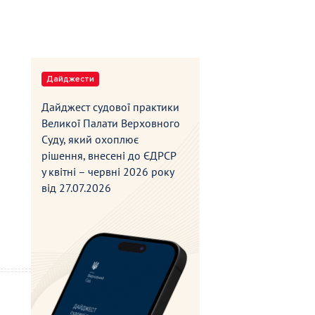
Дайджести
Дайджест судової практики
Великої Палати Верховного
Суду, який охоплює
рішення, внесені до ЄДРСР
у квітні – червні 2026 року
від
27.07.2026