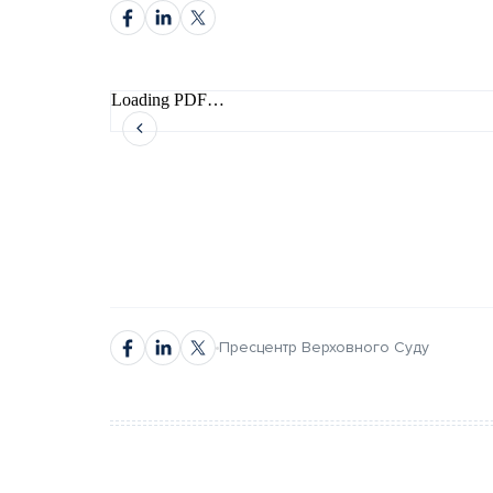
Loading PDF…
автором
автором
Пресцентр Верховного Суду
Повне ім’я*
Повне ім’я*