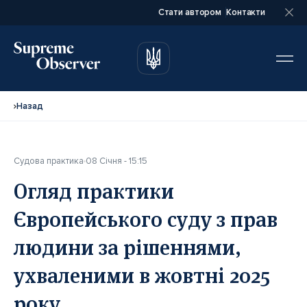
Стати автором
Контакти
автором
автором
Назад
Судова практика
08 Січня - 15:15
Повне ім’я*
Повне ім’я*
Огляд практики
Європейського суду з прав
Email*
Email*
людини за рішеннями,
ухваленими в жовтні 2025
Ваша посада*
Ваша посада*
року