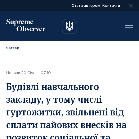
Стати автором
Контакти
автором
автором
Назад
Новини
20 Січня - 07:10
Повне ім’я*
Повне ім’я*
Будівлі навчального
закладу, у тому числі
Email*
Email*
гуртожитки, звільнені від
сплати пайових внесків на
Ваша посада*
Ваша посада*
розвиток соціальної та