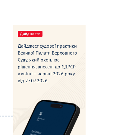
Дайджести
Дайджест судової практики
Великої Палати Верховного
Суду, який охоплює
рішення, внесені до ЄДРСР
у квітні – червні 2026 року
від
27.07.2026