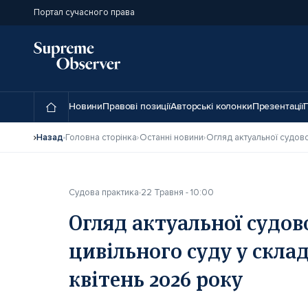
Портал сучасного права
Новини
Правові позиції
Авторські колонки
Презентації
П
Назад
Головна сторінка
Останні новини
Судова практика
22 Травня - 10:00
Огляд актуальної судов
цивільного суду у склад
квітень 2026 року