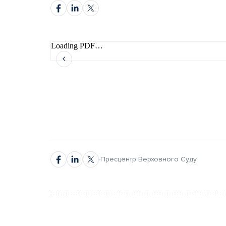
Loading PDF…
автором
автором
Пресцентр Верховного Суду
Повне ім’я*
Повне ім’я*