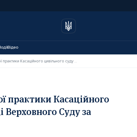
одії
Відео
Огляд актуальної судової практики Касаційного цивільного суду у складі Верховного Суду за квітень 2026 року
ої практики Касаційного
і Верховного Суду за