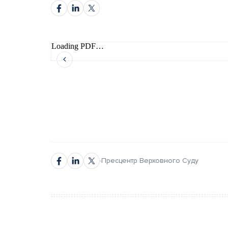
Loading PDF…
автором
автором
Пресцентр Верховного Суду
Повне ім’я*
Повне ім’я*