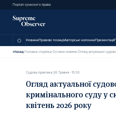
Портал сучасного права
Новини
Правові позиції
Авторські колонки
Презентації
П
Назад
Головна сторінка
Останні новини
Судова практика
26 Травня - 15:30
Огляд актуальної судов
кримінального суду у с
квітень 2026 року