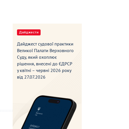
Дайджести
Дайджест судової практики
Великої Палати Верховного
Суду, який охоплює
рішення, внесені до ЄДРСР
у квітні – червні 2026 року
від
27.07.2026