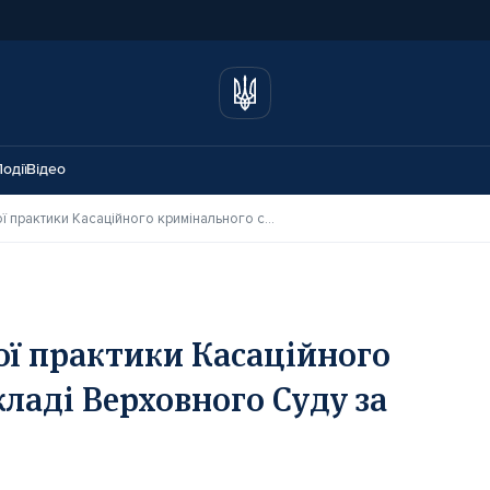
одії
Відео
Огляд актуальної судової практики Касаційного кримінального суду у складі Верховного Суду за квітень 2026 року
ої практики Касаційного
кладі Верховного Суду за