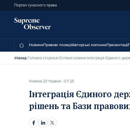
Портал сучасного права
Новини
Правові позиції
Авторські колонки
Презентації
П
Назад
Головна сторінка
Останні новини
Новини
23 Червня - 07:25
Інтеграція Єдиного дер
рішень та Бази правови