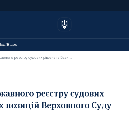
одії
Відео
Інтеграція Єдиного державного реєстру судових рішень та Бази правових позицій Верховного Суду
жавного реєстру судових
х позицій Верховного Суду