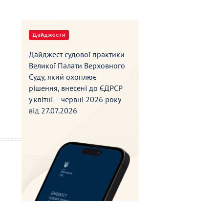
Дайджести
Дайджест судової практики
Великої Палати Верховного
Суду, який охоплює
рішення, внесені до ЄДРСР
у квітні – червні 2026 року
від
27.07.2026