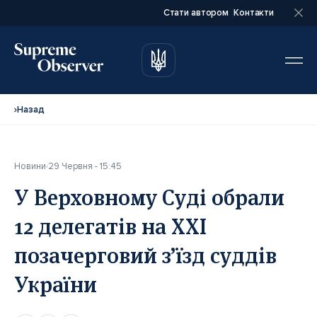
Стати автором
Контакти
автором
автором
Назад
Новини
29 Червня - 15:45
Повне ім’я*
Повне ім’я*
У Верховному Суді обрали
12 делегатів на ХХІ
Email*
Email*
позачерговий з’їзд суддів
України
Ваша посада*
Ваша посада*