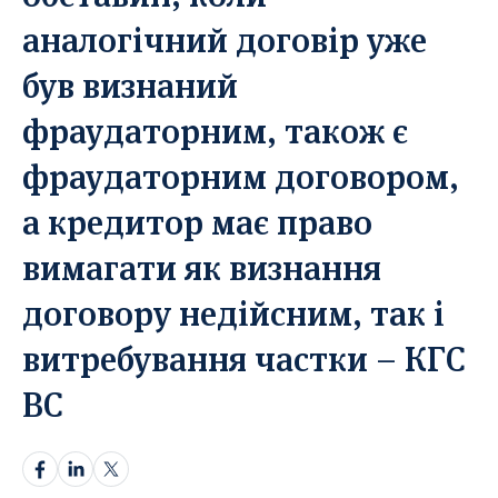
аналогічний договір уже
Прікріпіть статтю*
Прікріпіть статтю*
був визнаний
Оберіть тут
Оберіть тут
Перетягніть документ або
Перетягніть документ або
фраудаторним, також є
Лише в форматі docx.
Лише в форматі docx.
фраудаторним договором,
Надіслати статтю
Надіслати статтю
а кредитор має право
Надсилаючи ваш матеріал, ви автоматично погоджуєтесь з
вимагати як визнання
Надсилаючи ваш матеріал, ви автоматично погоджуєтесь з
нашою
нашою
Політикою конфіденційнсті.
Політикою конфіденційнсті.
договору недійсним, так і
витребування частки – КГС
ВС