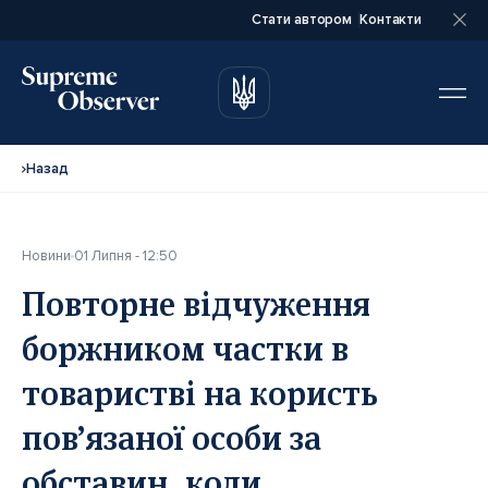
Стати автором
Контакти
автором
автором
Назад
Новини
01 Липня - 12:50
Повне ім’я*
Повне ім’я*
Повторне відчуження
боржником частки в
Email*
Email*
товаристві на користь
пов’язаної особи за
Ваша посада*
Ваша посада*
обставин, коли