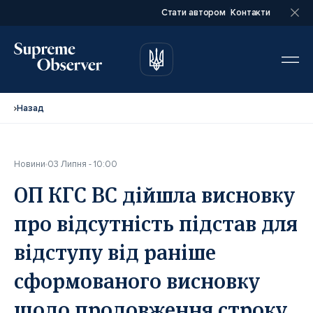
Стати автором
Контакти
автором
автором
Назад
Новини
03 Липня - 10:00
Повне ім’я*
Повне ім’я*
ОП КГС ВС дійшла висновку
про відсутність підстав для
Email*
Email*
відступу від раніше
сформованого висновку
Ваша посада*
Ваша посада*
щодо продовження строку