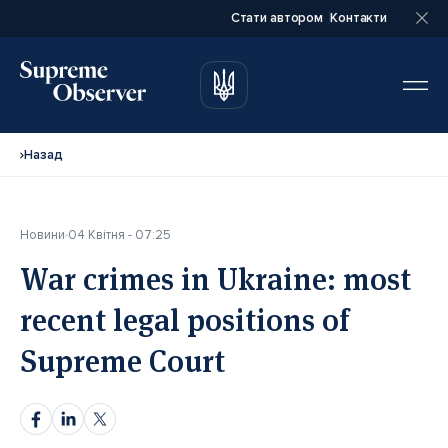
Стати автором
Контакти
автором
автором
Назад
Новини
04 Квітня - 07:25
Повне ім’я*
Повне ім’я*
War crimes in Ukraine: most
recent legal positions of
Email*
Email*
Supreme Court
Ваша посада*
Ваша посада*