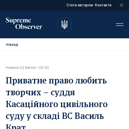
Стати автором
Контакти
автором
автором
Назад
Новини
22 Квітня - 06:30
Повне ім’я*
Повне ім’я*
Приватне право любить
творчих – суддя
Email*
Email*
Касаційного цивільного
суду у складі ВС Василь
Ваша посада*
Ваша посада*
Крат