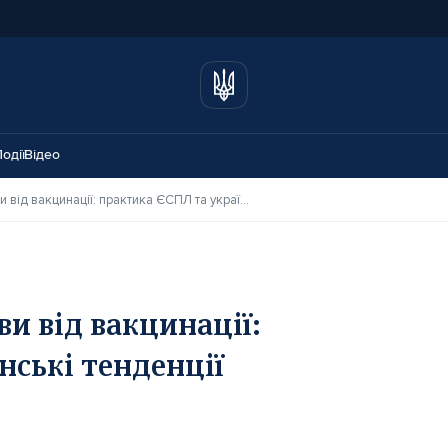
одії
Відео
Правові наслідки відмови від вакцинації: практика ЄСПЛ та українські тенденції
ви від вакцинації:
нські тенденції