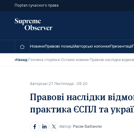
Портал сучасного права
Новини
Правові позиції
Авторські колонки
Презентації
П
Назад
Головна сторінка
Останні новини
Авторські
27 Листопада - 08:20
Правові наслідки відмо
практика ЄСПЛ та украї
Автор:
Расім Бабанли