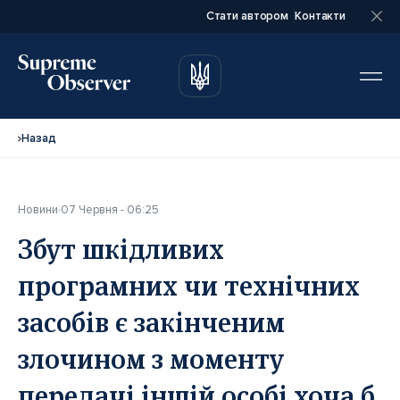
Стати автором
Контакти
автором
автором
Назад
Новини
07 Червня - 06:25
Повне ім’я*
Повне ім’я*
Збут шкідливих
програмних чи технічних
Email*
Email*
засобів є закінченим
злочином з моменту
Ваша посада*
Ваша посада*
передачі іншій особі хоча б