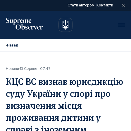
Стати автором
Контакти
автором
автором
Назад
Новини
13 Серпня - 07:47
Повне ім’я*
Повне ім’я*
КЦС ВС визнав юрисдикцію
суду України у спорі про
Email*
Email*
визначення місця
проживання дитини у
Ваша посада*
Ваша посада*
справі з іноземним