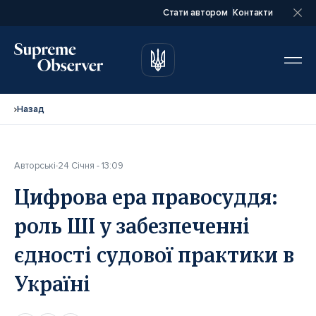
Стати автором
Контакти
автором
автором
Назад
Авторські
24 Січня - 13:09
Повне ім’я*
Повне ім’я*
Цифрова ера правосуддя:
роль ШІ у забезпеченні
Email*
Email*
єдності судової практики в
Україні
Ваша посада*
Ваша посада*