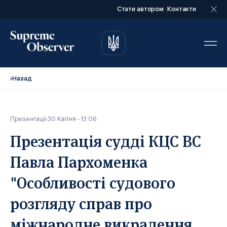
Стати автором
Контакти
автором
автором
Назад
Презентації
30 Квітня - 13:06
Повне ім’я*
Повне ім’я*
Презентація судді КЦС ВС
Павла Пархоменка
Email*
Email*
"Особливості судового
розгляду справ про
Ваша посада*
Ваша посада*
міжнародне викрадення