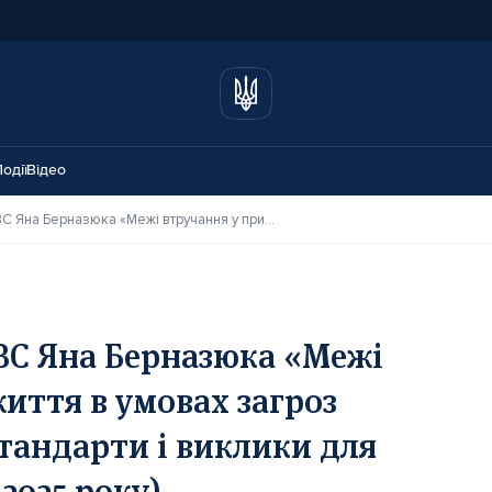
одії
Відео
Презентація судді КАС ВС Яна Берназюка «Межі втручання у приватне життя в умовах загроз національній безпеці: стандарти і виклики для правосуддя» (29 травня 2025 року)
 ВС Яна Берназюка «Межі
иття в умовах загроз
стандарти і виклики для
2025 року)