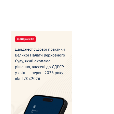
Дайджести
Дайджест судової практики
Великої Палати Верховного
Суду, який охоплює
рішення, внесені до ЄДРСР
у квітні – червні 2026 року
від
27.07.2026