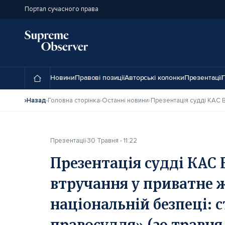
Портал сучасного права
Новини
Правові позиції
Авторські колонки
Презентації
П
Назад
Головна сторінка
Останні новини
Презентації
30 Травня - 11:22
Презентація судді КАС
втручання у приватне ж
національній безпеці: 
правосуддя» (29 травня 