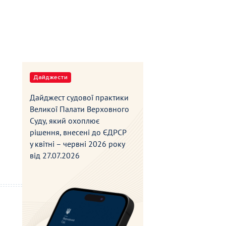
Дайджести
Дайджест судової практики
Великої Палати Верховного
Суду, який охоплює
рішення, внесені до ЄДРСР
у квітні – червні 2026 року
від
27.07.2026