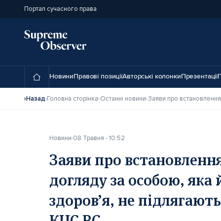
Портал сучасного права
Новини
Правові позиції
Авторські колонки
Презентації
П
Назад
Головна сторінка
Останні новини
Новини
08 Травня - 10:52
Заяви про встановленн
догляду за особою, яка 
здоров’я, не підлягают
КЦС ВС