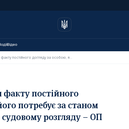
одії
Відео
Заяви про встановлення факту постійного догляду за особою, яка його потребує за станом здоров’я, не підлягають судовому розгляду – ОП КЦС ВС
я факту постійного
його потребує за станом
ь судовому розгляду – ОП