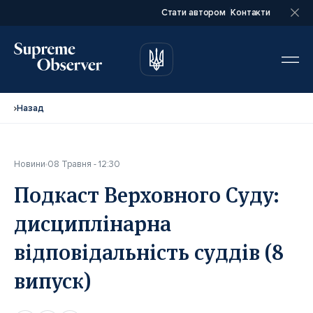
Стати автором
Контакти
автором
автором
Назад
Новини
08 Травня - 12:30
Повне ім’я*
Повне ім’я*
Подкаст Верховного Суду:
дисциплінарна
Email*
Email*
відповідальність суддів (8
випуск)
Ваша посада*
Ваша посада*