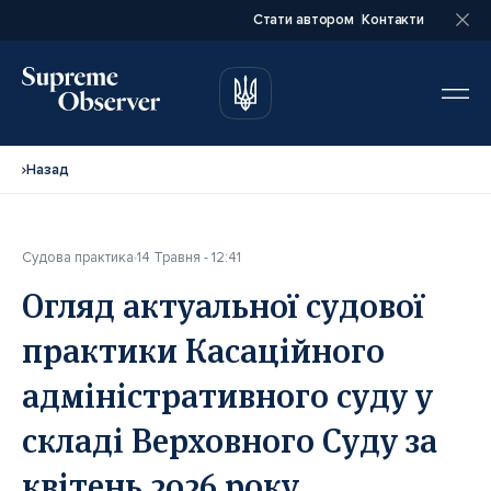
Стати автором
Контакти
автором
автором
Назад
Судова практика
14 Травня - 12:41
Повне ім’я*
Повне ім’я*
Огляд актуальної судової
практики Касаційного
Email*
Email*
адміністративного суду у
складі Верховного Суду за
Ваша посада*
Ваша посада*
квітень 2026 року