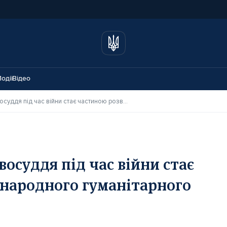
одії
Відео
Український досвід правосуддя під час війни стає частиною розвитку міжнародного гуманітарного права – Голова ВС
восуддя під час війни стає
народного гуманітарного