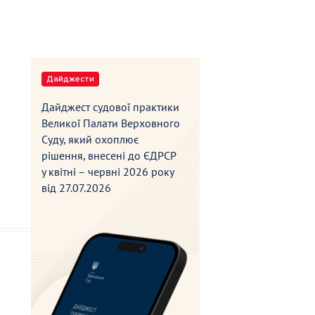
Дайджести
Дайджест судової практики
Великої Палати Верховного
Суду, який охоплює
рішення, внесені до ЄДРСР
у квітні – червні 2026 року
від
27.07.2026