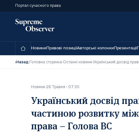
Портал сучасного права
Новини
Правові позиції
Авторські колонки
Презентації
П
Назад
Головна сторінка
Останні новини
Новини
28 Травня - 07:30
Український досвід пра
частиною розвитку між
права – Голова ВС