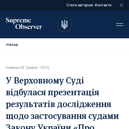
Стати автором
Контакти
автором
автором
Назад
Новини
28 Травня - 09:12
Повне ім’я*
Повне ім’я*
У Верховному Суді
відбулася презентація
Email*
Email*
результатів дослідження
щодо застосування судами
Ваша посада*
Ваша посада*
Закону України «Про