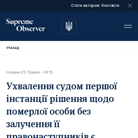
Стати автором
Контакти
автором
автором
Назад
Новини
29 Травня - 08:15
Повне ім’я*
Повне ім’я*
Ухвалення судом першої
інстанції рішення щодо
Email*
Email*
померлої особи без
залучення її
Ваша посада*
Ваша посада*
правонаступників є